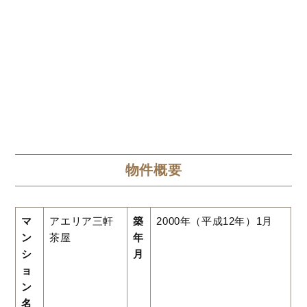
物件概要
マ
アエリア三軒
築
2000年（平成12年）1月
ン
茶屋
年
シ
月
ョ
ン
名