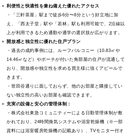
利便性と快適性を兼ね備えた優れたアクセス
・「三軒茶屋」駅まで徒歩6分〜8分という好立地に加
え、「西太子堂」駅や「若林」駅も利用可能で、2沿線以
上が利用できるため通勤や通学の選択肢が広がります。
開放感と独立性に優れた住戸プラン
・過去の成約事例には、ルーフバルコニー（10.83㎡や
14.46㎡など）やポーチが付いた角部屋の住戸が流通して
おり、開放感や独立性を求める買主様に強くアピールで
きます。
・世田谷通りに面しておらず、他のお部屋と隣接してい
ない独立性の高いお部屋も確認できます。
充実の設備と安心の管理体制：
・株式会社東急コミュニティーによる日勤管理体制が敷
かれており、24時間換気システムや浴室乾燥機（※一部
資料には浴室暖房乾燥機の記載あり）、TVモニター付オ