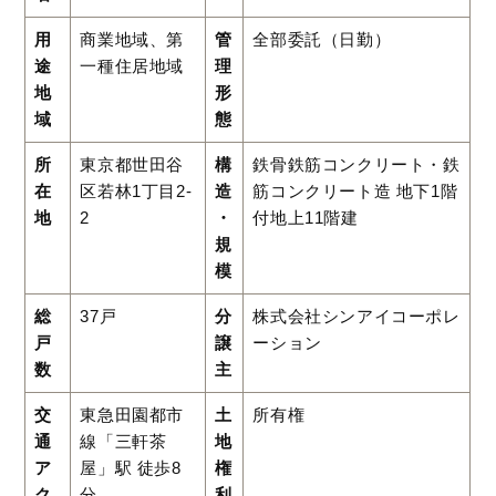
用
商業地域、第
管
全部委託（日勤）
途
一種住居地域
理
地
形
域
態
所
東京都世田谷
構
鉄骨鉄筋コンクリート・鉄
在
区若林1丁目2-
造
筋コンクリート造 地下1階
地
2
・
付地上11階建
規
模
総
37戸
分
株式会社シンアイコーポレ
戸
譲
ーション
数
主
交
東急田園都市
土
所有権
通
線「三軒茶
地
ア
屋」駅 徒歩8
権
ク
分
利