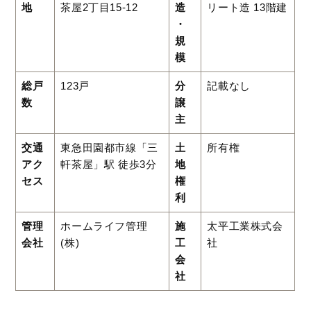
地
茶屋2丁目15-12
造
リート造 13階建
・
規
模
総戸
123戸
分
記載なし
数
譲
主
交通
東急田園都市線「三
土
所有権
アク
軒茶屋」駅 徒歩3分
地
セス
権
利
管理
ホームライフ管理
施
太平工業株式会
会社
(株)
工
社
会
社