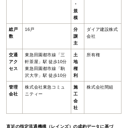
・
規
模
総戸
16戸
分
ダイア建設株式
数
譲
会社
主
交通
東急田園都市線「三
土
所有権
アク
軒茶屋」駅 徒歩10分
地
セス
東急田園都市線「駒
権
沢大学」駅 徒歩10分
利
管理
株式会社東急コミュ
施
株式会社間組
会社
ニティー
工
会
社
直近の指定流通機構（レインズ）の成約データに基づ