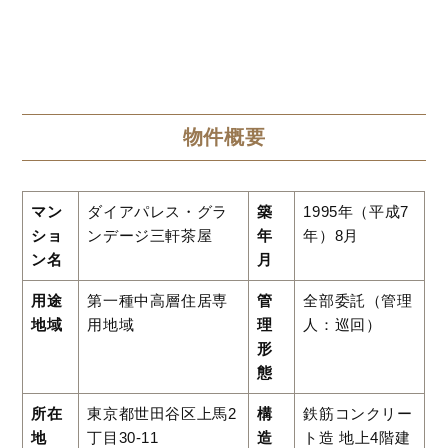
物件概要
マン
ダイアパレス・グラ
築
1995年（平成7
ショ
ンデージ三軒茶屋
年
年）8月
ン名
月
用途
第一種中高層住居専
管
全部委託（管理
地域
用地域
理
人：巡回）
形
態
所在
東京都世田谷区上馬2
構
鉄筋コンクリー
地
丁目30-11
造
ト造 地上4階建