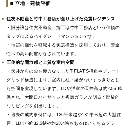
■ 立地・建物評価
住友不動産と竹中工務店が創り上げた免震レジデンス
・旧分譲は住友不動産、施工は竹中工務店という信頼の
タッグによるハイグレードマンションです。
・地震の揺れを軽減する免震構造を採用しており、安全
性への高い配慮がなされています。
圧倒的な開放感と上質な室内空間
・天井からの梁を極力なくしたT-FLAT’S構造やプレート
グリッド構造により、室内に柱・梁がないすっきりとし
た空間を実現しています。LDや洋室の天井高は約2.5m確
保され、大開口ハイサッシと複層ガラスが明るく開放的
なリビングを創出します。
・過去の成約事例には、126平米超や131平米超の大型住
戸、LDKが約32.5帖や約28.4帖もあるゆとりあるプラ