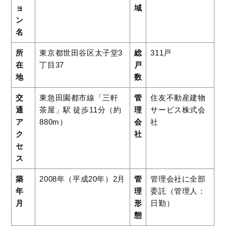
ョ
域
ン
名
所
東京都世田谷区太子堂3
総
311戸
在
丁目37
戸
地
数
交
東急田園都市線「三軒
管
住友不動産建物
通
茶屋」駅 徒歩11分（約
理
サービス株式会
ア
880m）
会
社
ク
社
セ
ス
築
2008年（平成20年）2月
管
管理会社に全部
年
理
委託（管理人：
月
形
日勤）
態