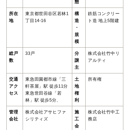
態
所在
東京都世田谷区若林1
構
鉄筋コンクリー
地
丁目14-16
造
ト造 地上5階建
・
規
模
総戸
33戸
分
株式会社竹中リ
数
譲
アルティ
主
交通
東急田園都市線「三
土
所有権
アク
軒茶屋」駅 徒歩11分
地
セス
東急世田谷線「若
権
林」駅 徒歩5分、
利
管理
株式会社アサヒファ
施
株式会社竹中工
会社
シリティズ
工
務店
会