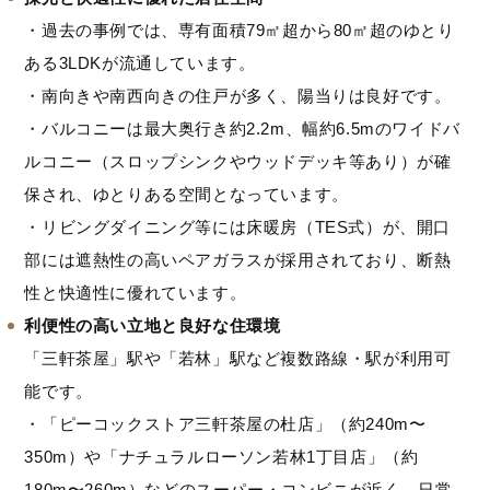
・過去の事例では、専有面積79㎡超から80㎡超のゆとり
ある3LDKが流通しています。
・南向きや南西向きの住戸が多く、陽当りは良好です。
・バルコニーは最大奥行き約2.2m、幅約6.5mのワイドバ
ルコニー（スロップシンクやウッドデッキ等あり）が確
保され、ゆとりある空間となっています。
・リビングダイニング等には床暖房（TES式）が、開口
部には遮熱性の高いペアガラスが採用されており、断熱
性と快適性に優れています。
利便性の高い立地と良好な住環境
「三軒茶屋」駅や「若林」駅など複数路線・駅が利用可
能です。
・「ピーコックストア三軒茶屋の杜店」（約240m〜
350m）や「ナチュラルローソン若林1丁目店」（約
180m〜260m）などのスーパー・コンビニが近く、日常