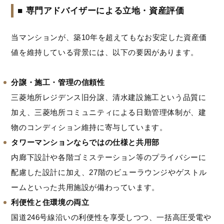
■ 専門アドバイザーによる立地・資産評価
当マンションが、築10年を超えてもなお安定した資産価
値を維持している背景には、以下の要因があります。
分譲・施工・管理の信頼性
三菱地所レジデンス旧分譲、清水建設施工という品質に
加え、三菱地所コミュニティによる日勤管理体制が、建
物のコンディション維持に寄与しています。
タワーマンションならではの仕様と共用部
内廊下設計や各階ゴミステーション等のプライバシーに
配慮した設計に加え、27階のビューラウンジやゲストル
ームといった共用施設が備わっています。
利便性と住環境の両立
国道246号線沿いの利便性を享受しつつ、一括高圧受電や