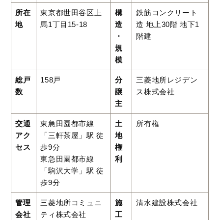
所在
東京都世田谷区上
構
鉄筋コンクリート
地
馬1丁目15-18
造
造 地上30階 地下1
・
階建
規
模
総戸
158戸
分
三菱地所レジデン
数
譲
ス株式会社
主
交通
東急田園都市線
土
所有権
アク
「三軒茶屋」駅 徒
地
セス
歩9分
権
東急田園都市線
利
「駒沢大学」駅 徒
歩9分
管理
三菱地所コミュニ
施
清水建設株式会社
会社
ティ株式会社
工